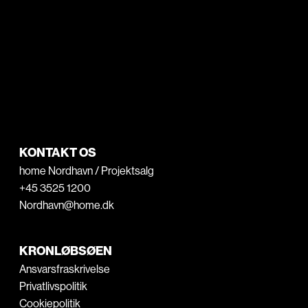
KONTAKT OS
home Nordhavn / Projektsalg
+45 3525 1200
Nordhavn@home.dk
KRONLØBSØEN
Ansvarsfraskrivelse
Privatlivspolitik
Cookiepolitik