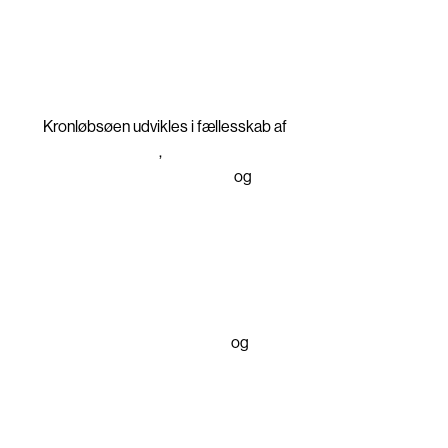
Privatlivspolitik
Cookiepolitik
BYGHERRE
Kronløbsøen udvikles i fællesskab af
PensionDanmark
,
Nordkranen
Ejendomsudviklingsselskab
og
By & Havn
TOTALENTREPRENØR
NCC
ARKITEKT
Vilhelm Lauritzen Arkitekter
og
Cobe
LANDSKABSARKITEKT
sted - CPH