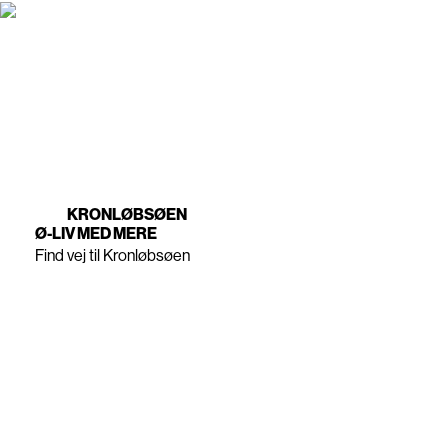
KRONLØBSØEN
Ø-LIV MED MERE
Find vej til Kronløbsøen
KONTAKT OS
home Nordhavn / Projektsalg
+45 3525 1200
Nordhavn@home.dk
KRONLØBSØEN
Ansvarsfraskrivelse