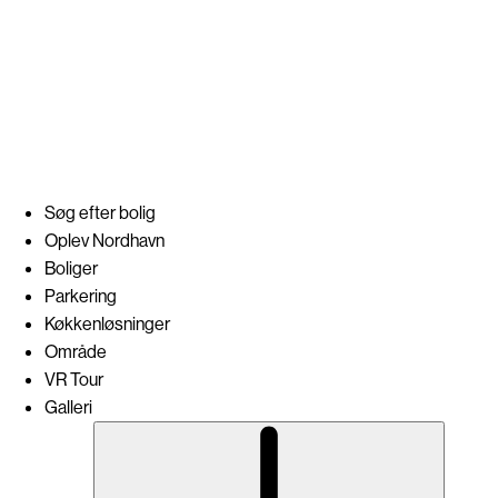
DESIGN, VISUALISERINGER OG WEBSITE
Dimension Design ApS
Søg efter bolig
Oplev Nordhavn
Boliger
Parkering
Køkkenløsninger
Område
VR Tour
Galleri
Subme