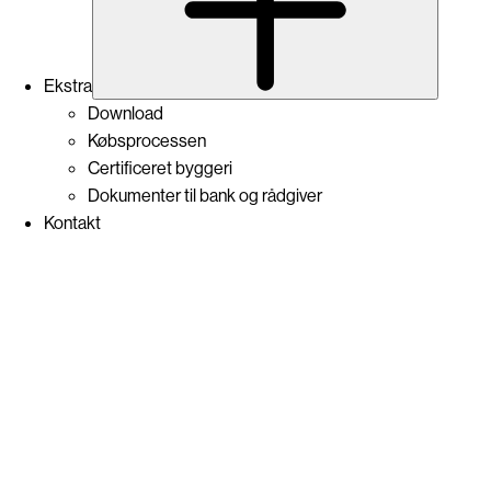
Ekstra
Download
Købsprocessen
Certificeret byggeri
Dokumenter til bank og rådgiver
Kontakt
home Nordhavn / Projektsalg
+45 3525 1200
Nordhavn@home.dk