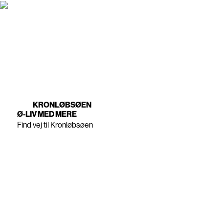
KRONLØBSØEN
Ø-LIV MED MERE
Find vej til Kronløbsøen
KONTAKT OS
home Nordhavn / Projektsalg
+45 3525 1200
Nordhavn@home.dk
KRONLØBSØEN
Ansvarsfraskrivelse