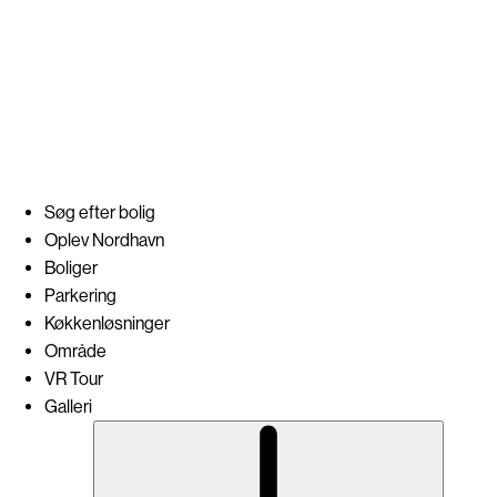
DESIGN, VISUALISERINGER OG WEBSITE
Dimension Design ApS
Søg efter bolig
Oplev Nordhavn
Boliger
Parkering
Køkkenløsninger
Område
VR Tour
Galleri
Subme