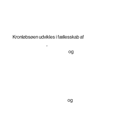
Privatlivspolitik
Cookiepolitik
BYGHERRE
Kronløbsøen udvikles i fællesskab af
PensionDanmark
,
Nordkranen
Ejendomsudviklingsselskab
og
By & Havn
TOTALENTREPRENØR
NCC
ARKITEKT
Vilhelm Lauritzen Arkitekter
og
Cobe
LANDSKABSARKITEKT
sted - CPH