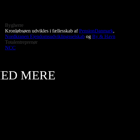
Bygherre
Kronløbsøen udvikles i fællesskab af
PensionDanmark
,
Nordkranen Ejendomsudviklingsselskab
og
By & Havn
Totalentreprenør
NCC
MED MERE