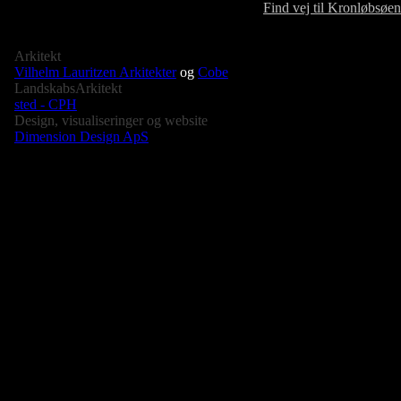
Find vej til Kronløbsøen
Arkitekt
Vilhelm Lauritzen Arkitekter
og
Cobe
LandskabsArkitekt
sted - CPH
Design, visualiseringer og website
Dimension Design ApS