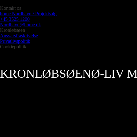
Kontakt os
home Nordhavn / Projektsalg
+45 3525 1200
Nordhavn@home.dk
Kronløbsøen
Ansvarsfraskrivelse
Privatlivspolitik
Cookiepolitik
KRONLØBSØEN
Ø-LIV 