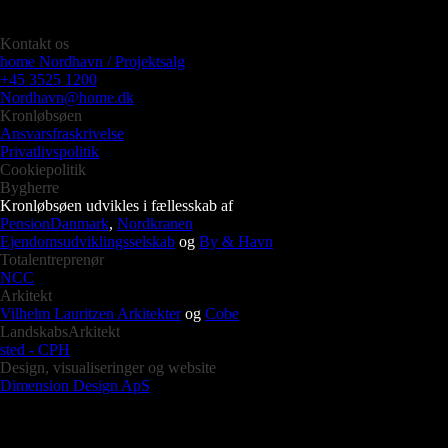
Kontakt os
home Nordhavn / Projektsalg
+45 3525 1200
Nordhavn@home.dk
Kronløbsøen
Ansvarsfraskrivelse
Privatlivspolitik
Cookiepolitik
Bygherre
Kronløbsøen udvikles i fællesskab af
PensionDanmark
,
Nordkranen
Ejendomsudviklingsselskab
og
By & Havn
Totalentreprenør
NCC
Arkitekt
Vilhelm Lauritzen Arkitekter
og
Cobe
LandskabsArkitekt
sted - CPH
Design, visualiseringer og website
Dimension Design ApS